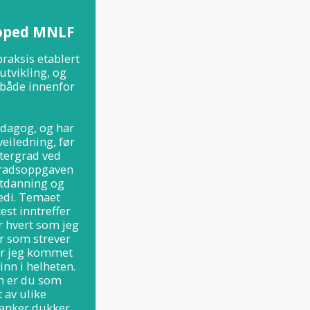
goped MNLF
aksis etablert 
utvikling, og 
 både innenfor 
edagog, og har 
eiledning, før 
tergrad ved 
gradsoppgaven 
tdanning og 
di. Temaet 
st inntreffer 
 hvert som jeg 
 som strever 
r jeg kommet 
inn i helheten. 
m er du som 
av ulike 
tanker dukker 