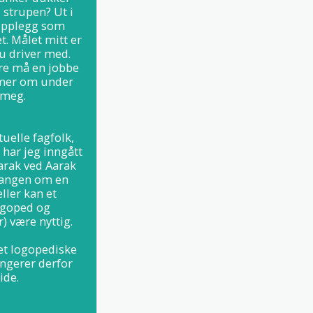
 strupen? Ut i 
opplegg som 
. Målet mitt er 
u driver med. 
re må en jobbe 
 mer om under 
meg. 

elle fagfolk, 
har jeg inngått 
rak ved Aarak 
gangen om en 
ller kan et 
goped og 
 være nyttig. 

et logopediske 
ngerer derfor 
ide.