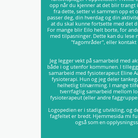
opp når du kjenner at det blir trangt i
fra dette, setter vi sammen opp et 
passer deg, din hverdag og din aktivitet
at du skal kunne fortsette med det d
For mange blir Eilo helt borte, for and
med tilpasninger. Dette kan du lese
"fagområder", eller kontakt 
Jeg legger vekt på samarbeid med aktu
både i og utenfor kommunen. I tillegg 
samarbeid med fysioterapeut Eline Aa
fysioterapi. Hun og jeg deler tanke
helhetlig tilnærming. I mange tilfe
tverrfaglig samarbeid mellom lo
fysioterapeut (eller andre faggrupper)
Logopedien er i stadig utvikling, og d
fagfeltet er bredt. Hjemmesida mi fu
også som en opplysningss