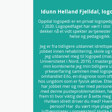
Idunn Helland Fjelldal, lo
Oppdal logopedi er en privat logopedpr
i 2020. Logopedfaget har vært i stor 
dekker nå et vidt spekter av tjenester
helse og pedagogikk.

Jeg er fra tidligere utdannet idrettsp
jobbet innen rehabilitering, skole og v
jeg utdannet meg til logoped (mas
Universitetet i Nord, 2019). I master
min kombinerte jeg min tidligere u
yrkeserfaring sammen med logope
omhandlet Eilo, en diagnose som ofte
hos ungdom som er fysisk aktive. Etter
har jobbet mer og mer med personer
med denne pusteproblematikken, ha
frem til hvor viktig det er å sette meg 
Hvilken idrett driver du med? Hve
person? Har  du vært mye plaget 
luftveisplager i oppveksten? Hvilke 